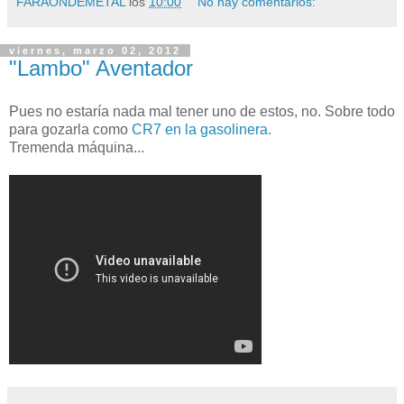
FARAONDEMETAL
los
10:00
No hay comentarios:
viernes, marzo 02, 2012
"Lambo" Aventador
Pues no estaría nada mal tener uno de estos, no. Sobre todo
para gozarla como
CR7 en la gasolinera.
Tremenda máquina...