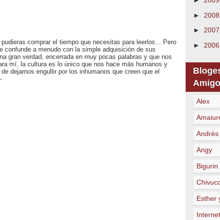
►
200
►
200
►
200
 pudieras comprar el tiempo que necesitas para leerlos... Pero
►
200
se confunde a menudo con la simple adquisición de sus
una gran verdad, encerrada en muy pocas palabras y que nos
ra mí, la cultura es lo único que nos hace más humanos y
Bloge
e dejarnos engullir por los inhumanos que creen que el
-
Amigo
Alex
Amaiur
Andrés
Angy
Bigurin
Chivuc
Esther 
Internet