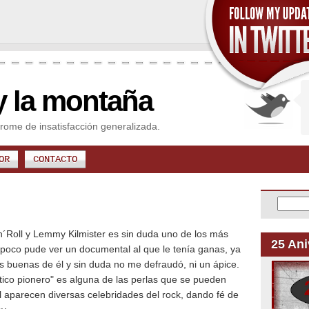
y la montaña
rome de insatisfacción generalizada.
OR
CONTACTO
´Roll y Lemmy Kilmister es sin duda uno de los más
25 Ani
poco pude ver un documental al que le tenía ganas, ya
buenas de él y sin duda no me defraudó, ni un ápice.
tico pionero" es alguna de las perlas que se pueden
l aparecen diversas celebridades del rock, dando fé de