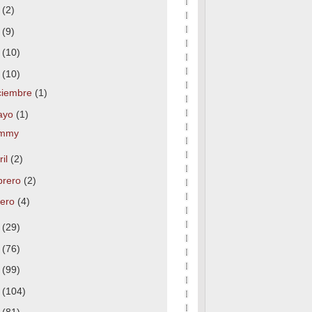
7
(2)
6
(9)
5
(10)
4
(10)
ciembre
(1)
ayo
(1)
mmy
ril
(2)
brero
(2)
nero
(4)
3
(29)
2
(76)
1
(99)
0
(104)