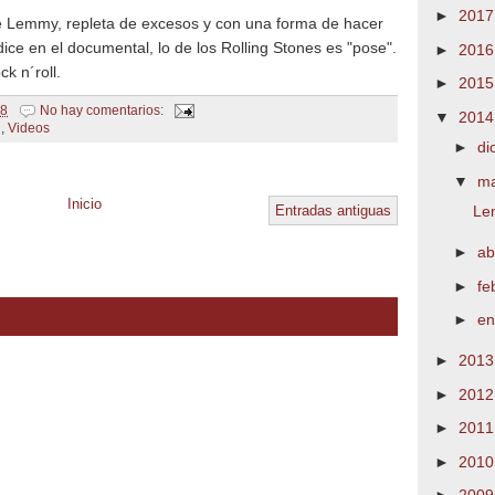
►
201
de Lemmy, repleta de excesos y con una forma de hacer
ice en el documental, lo de los Rolling Stones es "pose".
►
201
k n´roll.
►
201
08
No hay comentarios:
▼
201
d
,
Videos
►
di
▼
m
Inicio
Le
Entradas antiguas
►
ab
►
fe
►
e
►
201
►
201
►
201
►
201