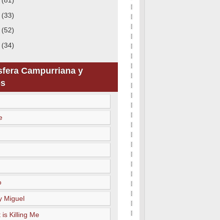
9
(81)
8
(33)
7
(52)
6
(34)
sfera Campurriana y
s
e
o
y Miguel
 is Killing Me