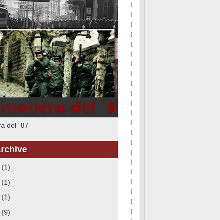
a del ´87
rchive
6
(1)
5
(1)
3
(1)
8
(9)