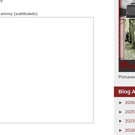
y.
Lemmy (subtitulado)
Primaver
Blog A
►
202
►
202
►
202
►
201