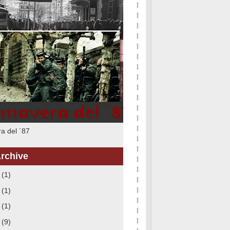
a del ´87
rchive
6
(1)
5
(1)
3
(1)
8
(9)