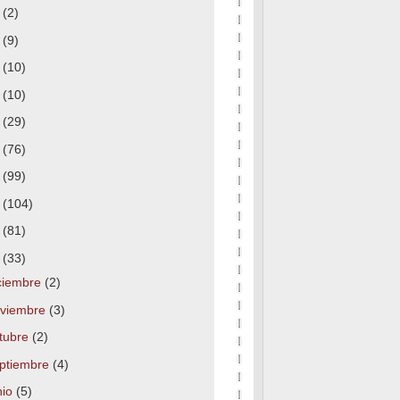
7
(2)
6
(9)
5
(10)
4
(10)
3
(29)
2
(76)
1
(99)
0
(104)
9
(81)
8
(33)
ciembre
(2)
viembre
(3)
tubre
(2)
ptiembre
(4)
nio
(5)