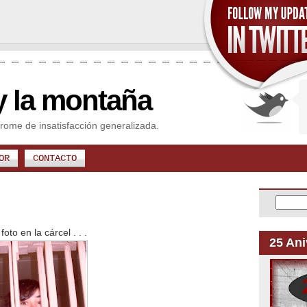
y la montaña
rome de insatisfacción generalizada.
OR
CONTACTO
to en la cárcel . . .
25 Ani