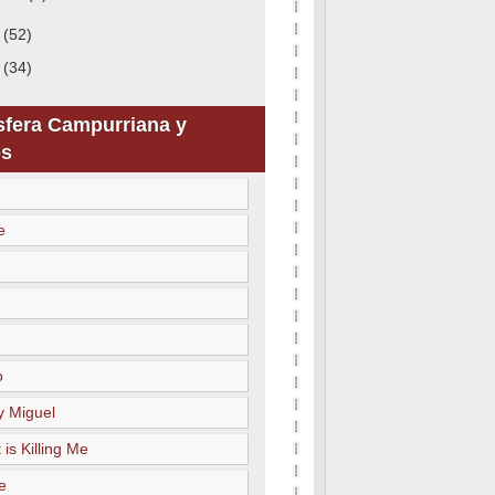
7
(52)
6
(34)
sfera Campurriana y
s
e
o
y Miguel
 is Killing Me
e