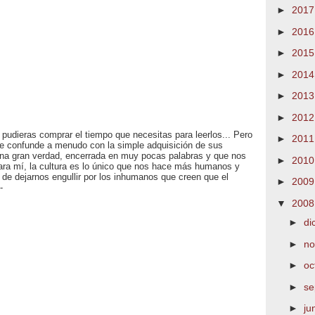
►
201
►
201
►
201
►
201
►
201
►
201
 pudieras comprar el tiempo que necesitas para leerlos... Pero
►
201
se confunde a menudo con la simple adquisición de sus
una gran verdad, encerrada en muy pocas palabras y que nos
►
201
ra mí, la cultura es lo único que nos hace más humanos y
e dejarnos engullir por los inhumanos que creen que el
►
200
-
▼
200
►
di
►
no
►
oc
►
se
►
ju