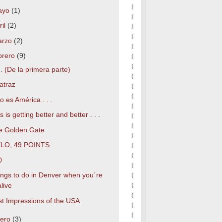
ayo
(1)
ril
(2)
arzo
(2)
brero
(9)
. (De la primera parte)
atraz
o es América . . .
s is getting better and better . . .
e Golden Gate
LO, 49 POINTS
0
ings to do in Denver when you´re
alive
st Impressions of the USA
nero
(3)