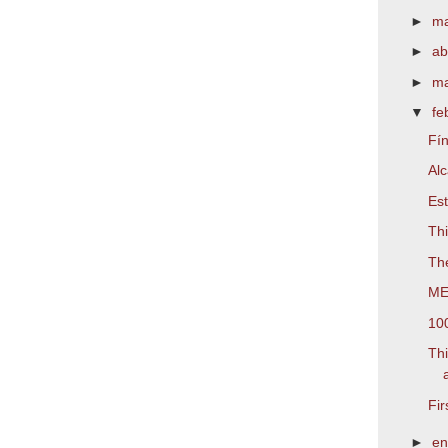
►
m
►
ab
►
m
▼
fe
Fín
Alc
Est
Thi
Th
ME
10
Th
Fir
►
e