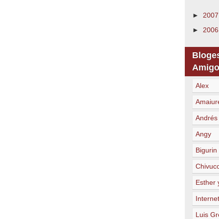
►
200
►
200
Bloge
Amigo
Alex
Amaiur
Andrés
Angy
Bigurin
Chivuc
Esther 
Internet
Luis Gr