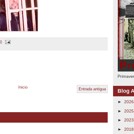
30
Primaver
Inicio
Entrada antigua
Blog A
►
202
►
202
►
202
►
201