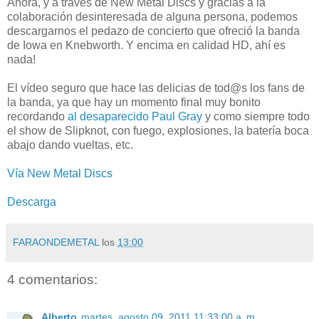
Ahora, y a través de New Metal Discs y gracias a la
colaboración desinteresada de alguna persona, podemos
descargarnos el pedazo de concierto que ofreció la banda
de Iowa en Knebworth. Y encima en calidad HD, ahí es
nada!
El vídeo seguro que hace las delicias de tod@s los fans de
la banda, ya que hay un momento final muy bonito
recordando
al desaparecido Paul Gray
y como siempre todo
el show de Slipknot, con fuego, explosiones, la batería boca
abajo dando vueltas, etc.
Vía New Metal Discs
Descarga
FARAONDEMETAL
los
13:00
4 comentarios:
Alberto
martes, agosto 09, 2011 11:33:00 a. m.