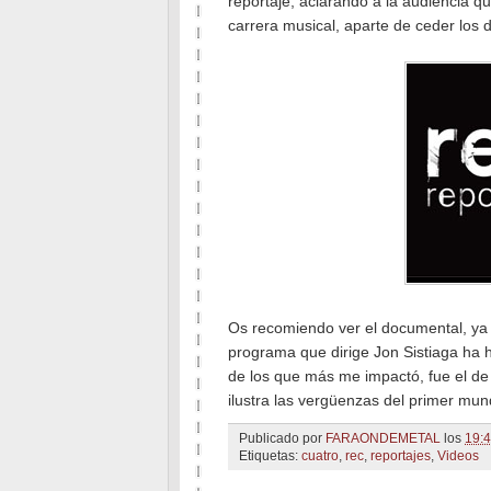
reportaje, aclarando a la audiencia q
carrera musical, aparte de ceder los 
Os recomiendo ver el documental, ya
programa que dirige Jon Sistiaga ha
de los que más me impactó, fue el d
ilustra las vergüenzas del primer mun
Publicado por
FARAONDEMETAL
los
19:
Etiquetas:
cuatro
,
rec
,
reportajes
,
Videos