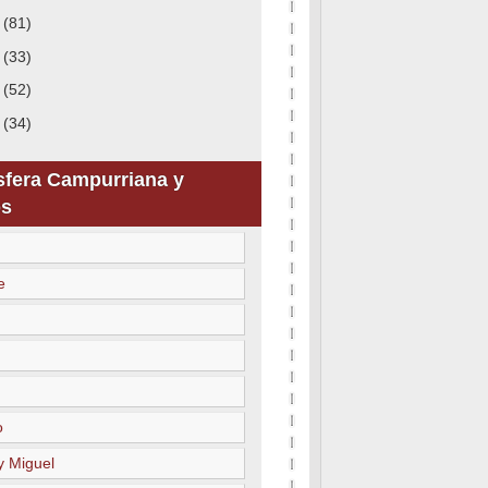
9
(81)
8
(33)
7
(52)
6
(34)
sfera Campurriana y
s
e
o
y Miguel