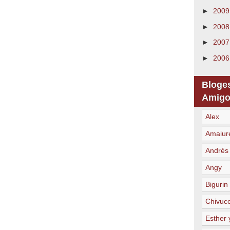
►
200
►
200
►
200
►
200
Bloge
Amigo
Alex
Amaiur
Andrés
Angy
Bigurin
Chivuc
Esther 