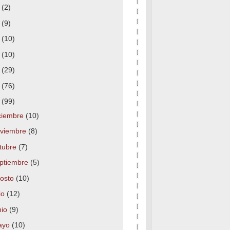
7
(2)
6
(9)
5
(10)
4
(10)
3
(29)
2
(76)
1
(99)
ciembre
(10)
viembre
(8)
tubre
(7)
ptiembre
(5)
osto
(10)
lio
(12)
nio
(9)
ayo
(10)