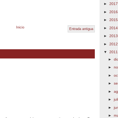
►
201
►
201
►
201
Inicio
►
201
Entrada antigua
►
201
►
201
▼
201
►
di
►
no
►
oc
►
se
►
ag
►
ju
►
ju
►
m