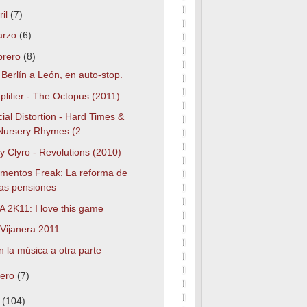
ril
(7)
arzo
(6)
brero
(8)
Berlín a León, en auto-stop.
lifier - The Octopus (2011)
ial Distortion - Hard Times &
Nursery Rhymes (2...
fy Clyro - Revolutions (2010)
mentos Freak: La reforma de
las pensiones
 2K11: I love this game
 Vijanera 2011
 la música a otra parte
nero
(7)
0
(104)