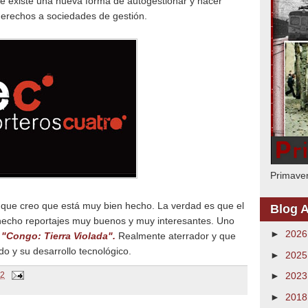
ue existe una nueva forma de autogestionar y hacer
derechos a sociedades de gestión.
Primaver
 que creo que está muy bien hecho. La verdad es que el
Blog A
 hecho reportajes muy buenos y muy interesantes. Uno
►
202
e
"Congo: Tierra Violada".
Realmente aterrador y que
do y su desarrollo tecnológico.
►
202
42
►
202
►
201