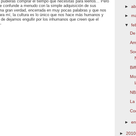
 pudieras comprar el tiempo que necesitas para leerlos... Pero
se confunde a menudo con la simple adquisición de sus
►
ab
una gran verdad, encerrada en muy pocas palabras y que nos
ra mí, la cultura es lo único que nos hace más humanos y
►
m
e dejarnos engullir por los inhumanos que creen que el
-
▼
fe
De 
Amp
Soc
Bif
Mo
NBA
La
Con
►
e
►
201