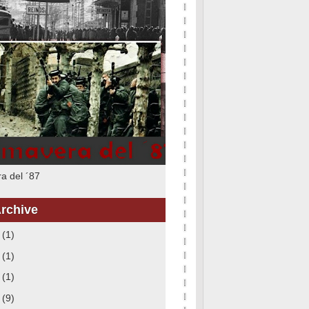
a del ´87
rchive
6
(1)
5
(1)
3
(1)
8
(9)