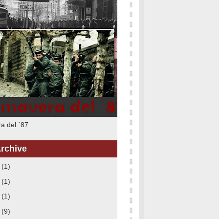
a del ´87
rchive
6
(1)
5
(1)
3
(1)
8
(9)