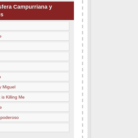
sfera Campurriana y
s
e
o
y Miguel
 is Killing Me
e
 poderoso