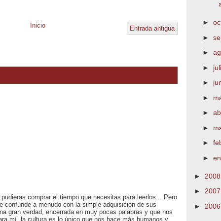
►
oc
Inicio
Entrada antigua
►
se
►
ag
►
ju
►
ju
►
m
►
ab
►
m
►
fe
►
e
►
200
►
200
 pudieras comprar el tiempo que necesitas para leerlos... Pero
se confunde a menudo con la simple adquisición de sus
►
200
una gran verdad, encerrada en muy pocas palabras y que nos
ra mí, la cultura es lo único que nos hace más humanos y