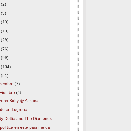
7
(2)
6
(9)
5
(10)
4
(10)
3
(29)
2
(76)
1
(99)
0
(104)
9
(81)
ciembre
(7)
viembre
(4)
izona Baby @ Azkena
nde en Logroño
dy Dottie and The Diamonds
política en este país me da