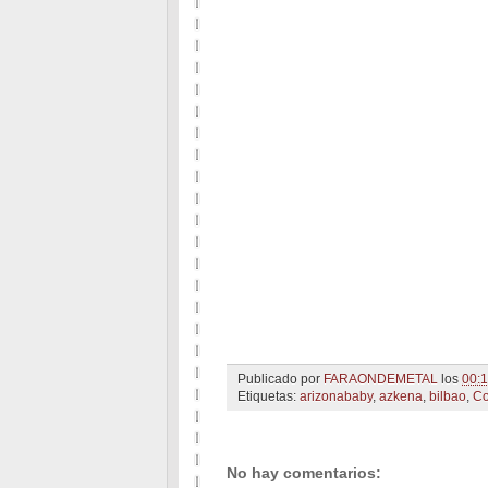
Publicado por
FARAONDEMETAL
los
00:
Etiquetas:
arizonababy
,
azkena
,
bilbao
,
Co
No hay comentarios: