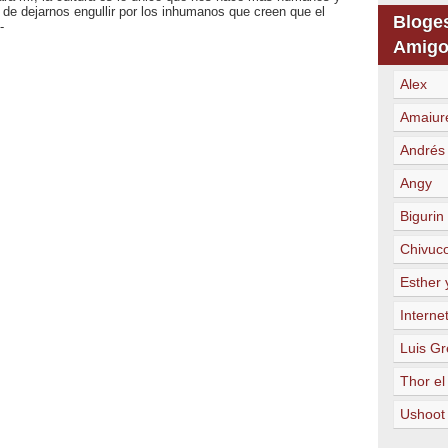
e dejarnos engullir por los inhumanos que creen que el
Bloge
-
Amigo
Alex
Amaiur
Andrés
Angy
Bigurin
Chivuc
Esther 
Internet
Luis Gr
Thor el
Ushoot