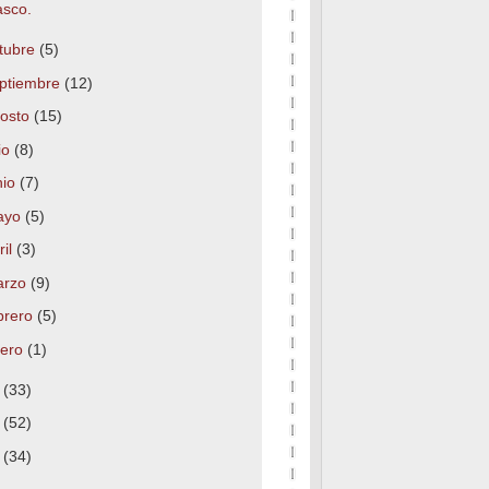
asco.
tubre
(5)
ptiembre
(12)
osto
(15)
lio
(8)
nio
(7)
ayo
(5)
ril
(3)
arzo
(9)
brero
(5)
nero
(1)
8
(33)
7
(52)
6
(34)