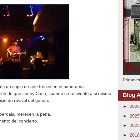
Primaver
es un soplo de aire fresco en el panorama
ción de que Jonny Cash, cuando se reinventó a si mismo
Blog A
cie de revival del género.
►
202
 perdais, merecen la pena.
►
202
ento del concierto.
►
202
►
201