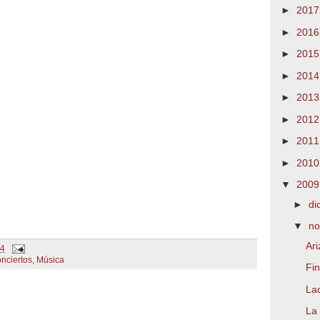
►
201
►
201
►
201
►
201
►
201
►
201
►
201
►
201
▼
200
►
di
▼
no
Ar
14
nciertos
,
Música
Fi
La
La 