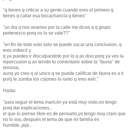
"q tienes q criticar a su gente cuando eres el primero q
tienes q callar esa bocachancla q tienes"
"un dia q nos veamos por la calle me dices a q grupo
pertenezco porq no lo se vale??"
"en fin de todo esto solo se puede sacar una conclusion, q
eres imbecil y
q ya puedes ir disculpandote por lo q as dixo porq ya ves la
repercusion q an tenido tu comentario sobre la "fauna" de
reinosa,
aunq yo creo q al unico q se puede calificar de fauna es a ti
porq le zumba los cojones lo rarito q eres eeh."
Hasta:
"para seguir el tema maricón ya está muy visto,no tengo
porq dar explicaciones..
el que lo piense libre es de pensarlo,yo tengo muy claro que
no lo soy..después el tema de que mi familia es
humilde..jeje..