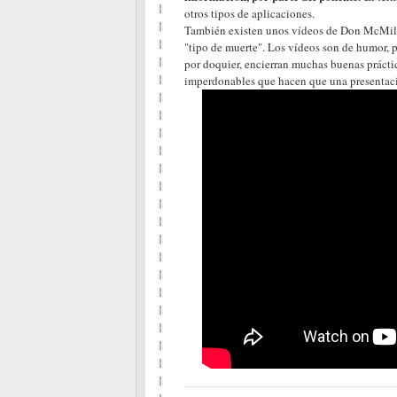
otros tipos de aplicaciones.
También existen unos vídeos de Don McMilla
"tipo de muerte". Los vídeos son de humor, 
por doquier, encierran muchas buenas prácti
imperdonables que hacen que una presentaci