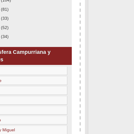
0
(104)
9
(81)
8
(33)
7
(52)
6
(34)
sfera Campurriana y
s
e
o
y Miguel