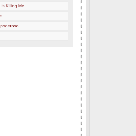
 is Killing Me
e
 poderoso