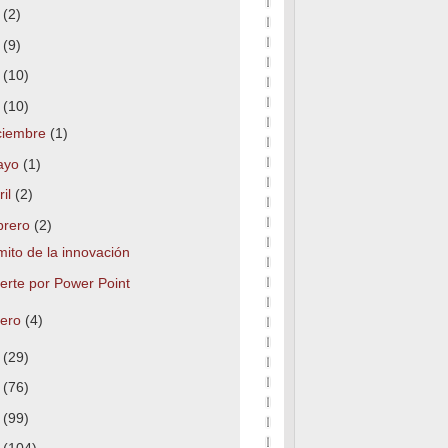
7
(2)
6
(9)
5
(10)
4
(10)
ciembre
(1)
ayo
(1)
ril
(2)
brero
(2)
mito de la innovación
erte por Power Point
nero
(4)
3
(29)
2
(76)
1
(99)