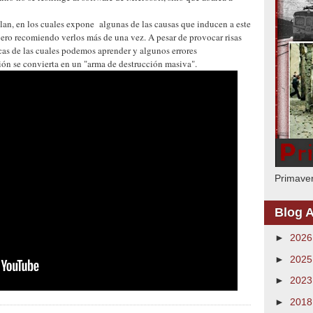
n, en los cuales expone algunas de las causas que inducen a este
pero recomiendo verlos más de una vez. A pesar de provocar risas
cas de las cuales podemos aprender y algunos errores
ón se convierta en un "arma de destrucción masiva".
Primaver
Blog A
►
202
►
202
►
202
►
201