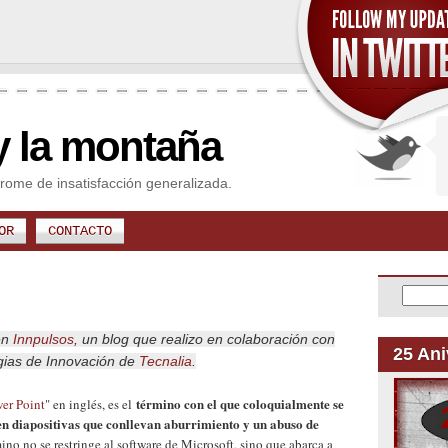
y la montaña
rome de insatisfacción generalizada.
OR
CONTACTO
en
Innpulsos
, un blog que realizo en colaboración con
25 Ani
gias de Innovación de
Tecnalia
.
término con el que coloquialmente se
er Point
" en inglés, es el
en diapositivas que conllevan aburrimiento y un abuso de
ino no se restringe al software de Microsoft, sino que abarca a