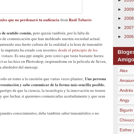
►
201
►
200
►
200
ales que no perdonará tu audiencia
Raúl Tabarés
from
►
200
a de sentido común,
pero quizás también, por la falta de
►
200
as de comunicación que han moldeado nuestra sociedad actual.
enido una fuerte cultura de la oralidad a la hora de transmitir
 la imprenta ha estado con nosotros
desde el principio de los
Bloge
 vistazo. Es una ppt simple, pero (creo) que tiene bastante fuerza
Amigo
itivas las hice en Photoshop, inspirandome en la película de Seven,
ca alrededor del mensaje.
Alex
Una persona
todo en torno a la cuestión que varias veces plantee;
Amaiur
presentación y sabe comunicar de la forma más sencilla posible.
rquetipo de que la ciencia, la tecnología y la innovación no tienen
Andrés
hay que luchar, si queremos comunicarlas acertadamente y que sean
Angy
Bigurin
grandes conocimientos, debe también saber transmitirlos o no
Chivuc
Esther 