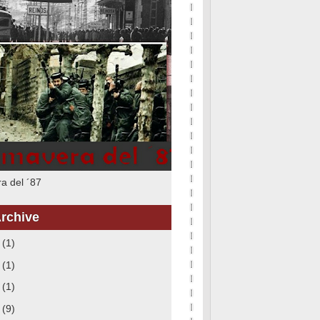
a del ´87
rchive
6
(1)
5
(1)
3
(1)
8
(9)