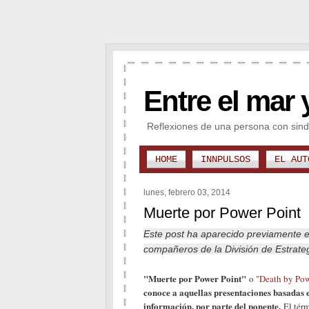
Entre el mar 
Reflexiones de una persona con sind
HOME
INNPULSOS
EL AUT
lunes, febrero 03, 2014
Muerte por Power Point
Este post ha aparecido previamente 
compañeros de la División de Estrate
"Muerte por Power Point"
o "
Death by Pow
conoce a aquellas presentaciones basadas 
información, por parte del ponente.
El térm