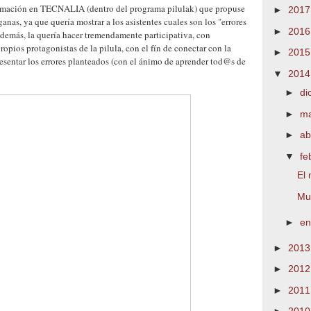
formación en TECNALIA (dentro del programa pilulak) que propuse
►
201
ganas, ya que quería mostrar a los asistentes cuales son los "errores
►
201
demás, la quería hacer tremendamente participativa, con
ropios protagonistas de la pilula, con el fín de conectar con la
►
201
esentar los errores planteados (con el ánimo de aprender tod@s de
▼
201
►
di
►
m
►
ab
▼
fe
El 
Mu
►
e
►
201
►
201
►
201