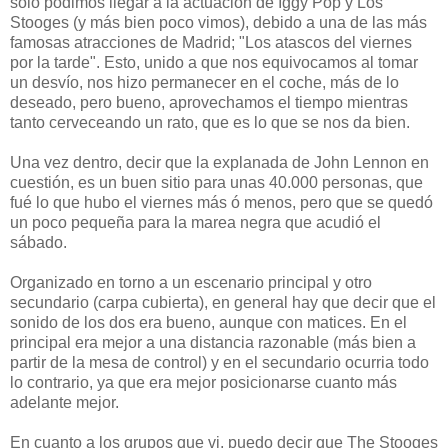
sólo podimos llegar a la actuación de Iggy Pop y Los
Stooges (y más bien poco vimos), debido a una de las más
famosas atracciones de Madrid; "Los atascos del viernes
por la tarde". Esto, unido a que nos equivocamos al tomar
un desvío, nos hizo permanecer en el coche, más de lo
deseado, pero bueno, aprovechamos el tiempo mientras
tanto cerveceando un rato, que es lo que se nos da bien.
Una vez dentro, decir que la explanada de John Lennon en
cuestión, es un buen sitio para unas 40.000 personas, que
fué lo que hubo el viernes más ó menos, pero que se quedó
un poco pequeña para la marea negra que acudió el
sábado.
Organizado en torno a un escenario principal y otro
secundario (carpa cubierta), en general hay que decir que el
sonido de los dos era bueno, aunque con matices. En el
principal era mejor a una distancia razonable (más bien a
partir de la mesa de control) y en el secundario ocurria todo
lo contrario, ya que era mejor posicionarse cuanto más
adelante mejor.
En cuanto a los grupos que vi, puedo decir que The Stooges