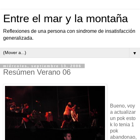
Entre el mar y la montaña
Reflexiones de una persona con sindrome de insatisfacción
generalizada.
▼
miércoles, septiembre 13, 2006
Resúmen Verano 06
Bueno, voy
a actualizar
un pok esto
k lo tenia 1
pok
abandonao,