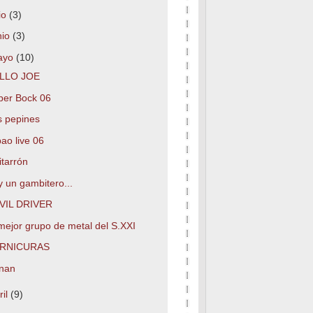
lio
(3)
nio
(3)
ayo
(10)
LLO JOE
per Bock 06
s pepines
bao live 06
tarrón
 un gambitero...
VIL DRIVER
mejor grupo de metal del S.XXI
RNICURAS
nan
ril
(9)