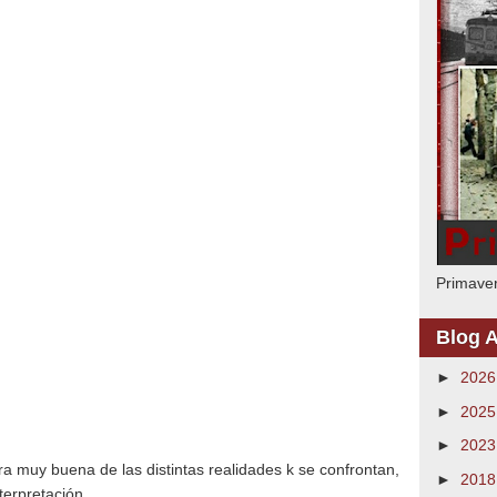
Primaver
Blog A
►
202
►
202
►
202
ra muy buena de las distintas realidades k se confrontan,
►
201
rpretación . . .