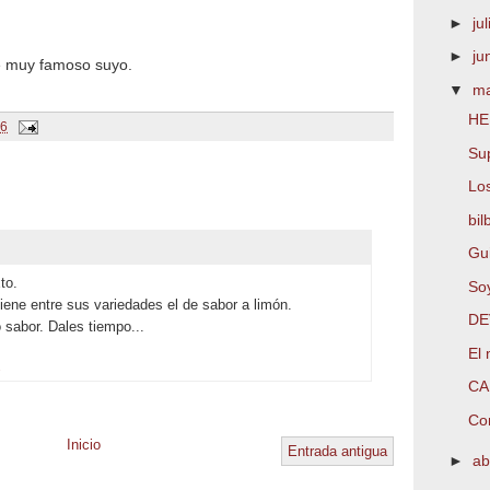
►
ju
►
ju
le muy famoso suyo.
▼
m
HE
16
Su
Lo
bil
Gui
to.
Soy
tiene entre sus variedades el de sabor a limón.
DE
sabor. Dales tiempo...
El 
.
CA
Co
Inicio
Entrada antigua
►
ab