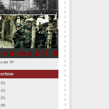
a del ´87
rchive
6
(1)
5
(1)
3
(1)
8
(9)