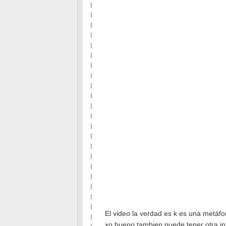
El video la verdad es k es una metáfo
xo bueno tambien puede tener otra inte