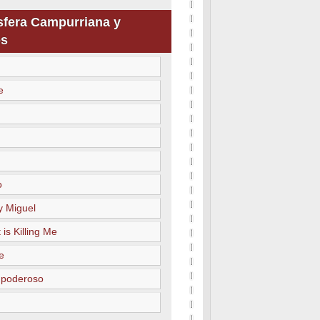
sfera Campurriana y
s
e
o
y Miguel
 is Killing Me
e
 poderoso