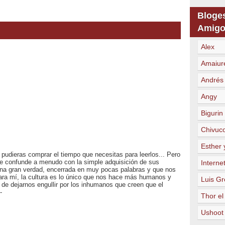
Bloge
Amigo
Alex
Amaiur
Andrés
Angy
Bigurin
Chivuc
Esther 
 pudieras comprar el tiempo que necesitas para leerlos... Pero
se confunde a menudo con la simple adquisición de sus
Internet
una gran verdad, encerrada en muy pocas palabras y que nos
ra mí, la cultura es lo único que nos hace más humanos y
Luis Gr
e dejarnos engullir por los inhumanos que creen que el
-
Thor el
Ushoot